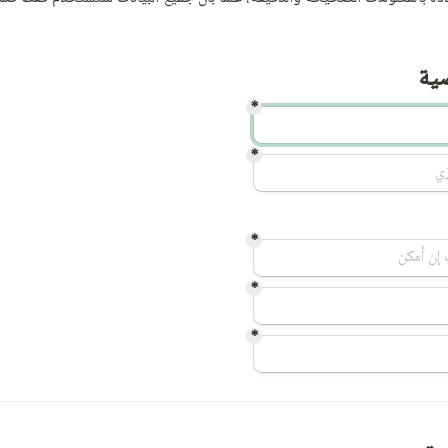
صية
*
*
*
*
*