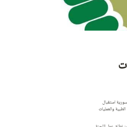
برنامج شفاء 2025 - نموذج تسجيل بيانات 
 بالتعاون مع وزارة الصحة السورية استقبال 
طلبات المشاركة في الوفد الطبي من الجالية السورية في بلاد الاغتراب، والذي سيقوم بتقديم الخدمات الطبية والعمليات 
يرجى تعبئة النموذج أدناه بالمعلومات الصحيحة والدقيقة، علماً بأن جميع البيانات ستستخدم فقط ضمن نطاق عمل اللجنة 