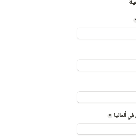
ية
في ألمانيا
*