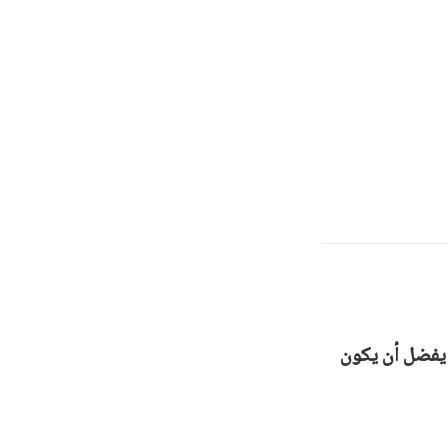
⁠متى لديك القدرة على المشاركة في حملة شفاء بين 13 تموز و 23 آب؟  فترة زمنية يفضل أن يكون 